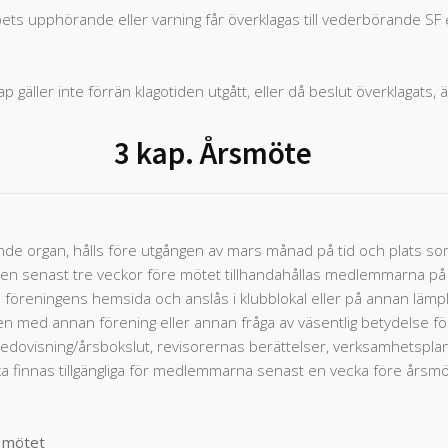
 upphörande eller varning får överklagas till vederbörande SF enl
ler inte förrän klagotiden utgått, eller då beslut överklagats, ären
3 kap. Årsmöte
de organ, hålls före utgången av mars månad på tid och plats som
relsen senast tre veckor före mötet tillhandahållas medlemmarna på 
på föreningens hemsida och anslås i klubblokal eller på annan lämpl
en med annan förening eller annan fråga av väsentlig betydelse f
sredovisning/årsbokslut, revisorernas berättelser, verksamhetspl
finnas tillgängliga för medlemmarna senast en vecka före årsmöte
rsmötet