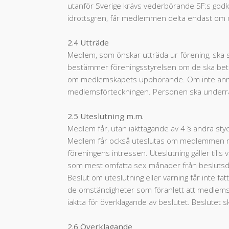
utanför Sverige krävs vederbörande SF:s godkä
idrottsgren, får medlemmen delta endast om de
2.4 Utträde
Medlem, som önskar utträda ur förening, ska skr
bestämmer föreningsstyrelsen om de ska betal
om medlemskapets upphörande. Om inte annat
medlemsförteckningen. Personen ska underrä
2.5 Uteslutning m.m.
Medlem får, utan iakttagande av 4 § andra sty
Medlem får också uteslutas om medlemmen mot
föreningens intressen. Uteslutning gäller tills
som mest omfatta sex månader från beslutsdage
Beslut om uteslutning eller varning får inte fat
de omständigheter som föranlett att medlemsk
iaktta för överklagande av beslutet. Beslutet 
2.6 Överklagande