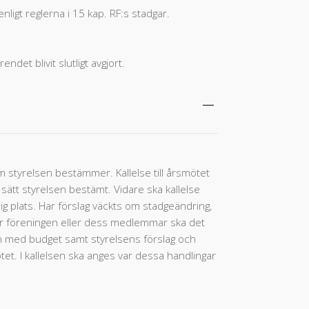
igt reglerna i 15 kap. RF:s stadgar.
det blivit slutligt avgjort.
 styrelsen bestämmer. Kallelse till årsmötet
sätt styrelsen bestämt. Vidare ska kallelse
ig plats. Har förslag väckts om stadgeändring,
ör föreningen eller dess medlemmar ska det
an med budget samt styrelsens förslag och
t. I kallelsen ska anges var dessa handlingar