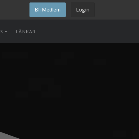
Bli Medlem
Login
S
LÄNKAR