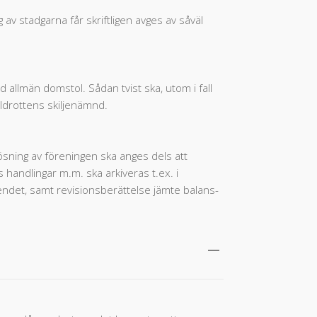
 av stadgarna får skriftligen avges av såväl
id allmän domstol. Sådan tvist ska, utom i fall
r Idrottens skiljenämnd.
ösning av föreningen ska anges dels att
 handlingar m.m. ska arkiveras t.ex. i
endet, samt revisionsberättelse jämte balans-