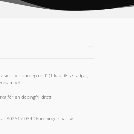
vision och värdegrund” (1 kap RF:s stadgar,
verksamhet.
ka för en dopingfri idrott.
r är 802517-0344 Föreningen har sin