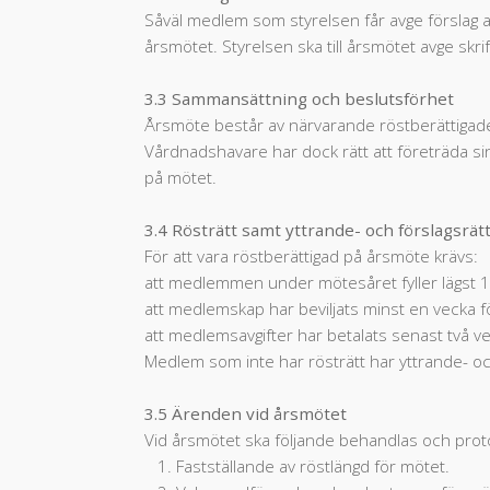
Såväl medlem som styrelsen får avge förslag a
årsmötet. Styrelsen ska till årsmötet avge skri
3.3 Sammansättning och beslutsförhet
Årsmöte består av närvarande röstberättiga
Vårdnadshavare har dock rätt att företräda 
på mötet.
3.4 Rösträtt samt yttrande- och förslagsrät
För att vara röstberättigad på årsmöte krävs:
att medlemmen under mötesåret fyller lägst 1
att medlemskap har beviljats minst en vecka 
att medlemsavgifter har betalats senast två v
Medlem som inte har rösträtt har yttrande- oc
3.5 Ärenden vid årsmötet
Vid årsmötet ska följande behandlas och proto
1. Fastställande av röstlängd för mötet.