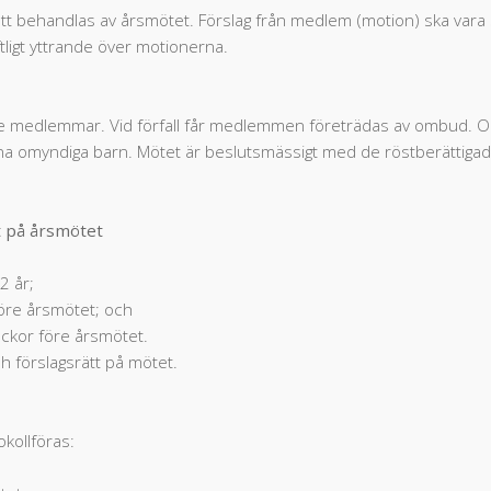
tt behandlas av årsmötet. Förslag från medlem (motion) ska vara s
ftligt yttrande över motionerna.
de medlemmar. Vid förfall får medlemmen företrädas av ombud. 
sina omyndiga barn. Mötet är beslutsmässigt med de röstberätt
t på årsmötet
2 år;
före årsmötet; och
eckor före årsmötet.
h förslagsrätt på mötet.
kollföras: