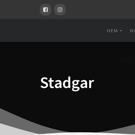
HEM
N
Stadgar