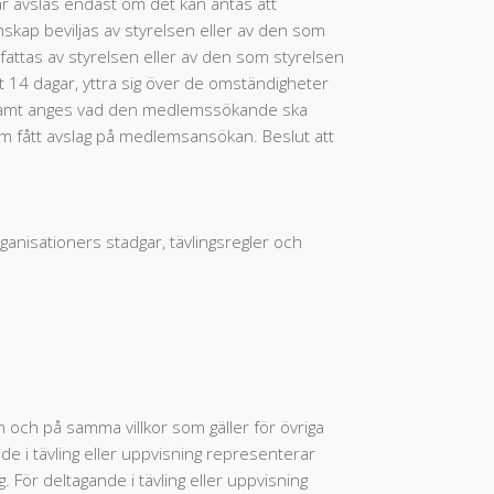
r avslås endast om det kan antas att
kap beviljas av styrelsen eller av den som
 fattas av styrelsen eller av den som styrelsen
nst 14 dagar, yttra sig över de omständigheter
as samt anges vad den medlemssökande ska
 som fått avslag på medlemsansökan. Beslut att
anisationers stadgar, tävlingsregler och
 och på samma villkor som gäller för övriga
de i tävling eller uppvisning representerar
För deltagande i tävling eller uppvisning