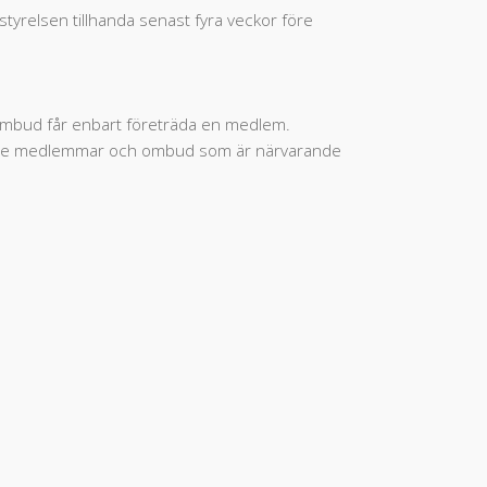
tyrelsen tillhanda senast fyra veckor före
Ombud får enbart företräda en medlem.
igade medlemmar och ombud som är närvarande