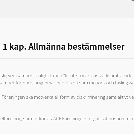
1 kap. Allmänna bestämmelser
slig verksamhet i enlighet med ”Idrottsrörelsens verksamhetsidé, 
verksamhet för barn, ungdomar och vuxna som motion- och tävlings
 Föreningen ska motverka all form av diskriminering samt aktivt ver
kelförening, som förkortas ACF Föreningens organisationsnumme