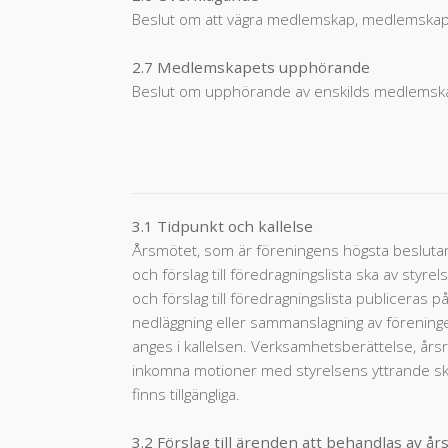
Beslut om att vägra medlemskap, medlemskapets
2.7 Medlemskapets upphörande
Beslut om upphörande av enskilds medlemskap gäl
3.1 Tidpunkt och kallelse
Årsmötet, som är föreningens högsta beslutan
och förslag till föredragningslista ska av sty
och förslag till föredragningslista publiceras 
nedläggning eller sammanslagning av förening
anges i kallelsen. Verksamhetsberättelse, år
inkomna motioner med styrelsens yttrande ska 
finns tillgängliga.
3.2 Förslag till ärenden att behandlas av å