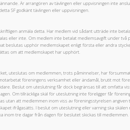
nnande. Är arrangören av tävlingen eller uppvisningen inte anslut
tta SF godkänt tävlingen eller uppvisningen.
iftligen anmäla detta. Har medlem vid sådant utträde inte betalat 
as eller inte. Om medlem inte betalat medlemsavgift under två på
 beslutas upphör medlemskapet enligt första eller andra styck
ttas om att medlemskapet har upphört.
cket, uteslutas om medlemmen, trots påminnelser, har försummat a
arbetat föreningens verksamhet eller ändamål, brutit mot föreni
 vidare. Beslut om uteslutning får dock begränsas till att omfatta vi
n. Om tillräckliga skäl för uteslutning inte föreligger får fören
tas utan att medlemmen inom viss av föreningsstyrelsen angiven tid, m
apet ifrågasätts. I beslut om uteslutning eller varning ska skä
ska inom tre dagar från dagen för beslutet skickas till medlemmen.