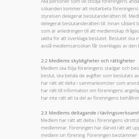
Alla personer som vill stödja föreningens än
sökanden kommer att motarbeta föreningens än
styrelsen delegerat beslutanderätten till. Med
delegerat beslutanderätten till. Innan sådant be
som är anledningen till att medlemskap ifråg
iaktta för att överklaga beslutet. Beslutet ska
avslå medlemsansökan får överklagas av den b
2.2 Medlems skyldigheter och rättigheter
Medlem ska följa föreningens stadgar och besl
beslut, ska betala de avgifter som beslutats a
har rätt att delta i sammankomster som ano
har rätt till information om föreningens angelä
har inte rätt att ta del av föreningens behålln
2.3 Medlems deltagande i tävlingsverksam
Medlem har rätt att delta i föreningens idrot
medlemmar. Föreningen har därvid rätt att upps
medlem sin förening. Föreningen bestämmer föru