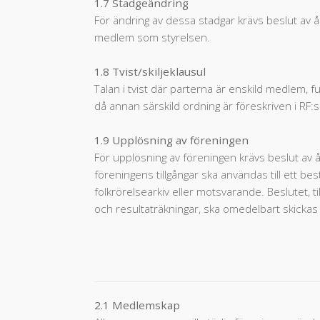
1.7 Stadgeändring
För ändring av dessa stadgar krävs beslut av år
medlem som styrelsen.
1.8 Tvist/skiljeklausul
Talan i tvist där parterna är enskild medlem, fun
då annan särskild ordning är föreskriven i RF:s
1.9 Upplösning av föreningen
För upplösning av föreningen krävs beslut av 
föreningens tillgångar ska användas till ett b
folkrörelsearkiv eller motsvarande. Beslutet,
och resultaträkningar, ska omedelbart skickas 
2.1 Medlemskap