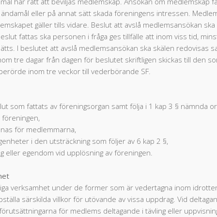
damål har rätt att beviljas medlemskap. Ansökan om medlemskap få
damål eller på annat sätt skada föreningens intressen. Medlems
lemskapet gäller tills vidare. Beslut att avslå medlemsansökan ska
slut fattas ska personen i fråga ges tillfälle att inom viss tid, mi
asätts. I beslutet att avslå medlemsansökan ska skälen redovis
 inom tre dagar från dagen för beslutet skriftligen skickas till den
erörde inom tre veckor till vederbörande SF.
ut som fattats av föreningsorgan samt följa i 1 kap 3 § nämnda org
v föreningen,
rdnas för medlemmarna,
genheter i den utsträckning som följer av 6 kap 2 §,
ing eller egendom vid upplösning av föreningen.
het
tsliga verksamhet under de former som är vedertagna inom idrotten
tälla särskilda villkor för utövande av vissa uppdrag. Vid deltagan
tsättningarna för medlems deltagande i tävling eller uppvisning. 