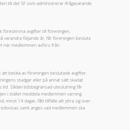
en till det SF som administrerar ifrågavarande
föreskrivna avgifter till föreningen,
 varandra följande år, får föreningen besluta
et när medlemmen avförs från
tt betala av föreningen beslutade avgifter.
ngens stadgar eller på annat sätt skadat
ss tid. Sådan tidsbegränsad uteslutning får
ingen i stället meddela medlemmen varning.
inst 14 dagar, fått tillfälle att yttra sig över
len redovisas samt anges vad medlemmen ska