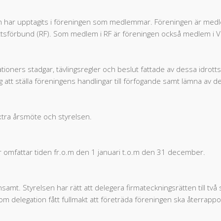
m har upptagits i föreningen som medlemmar. Föreningen är medl
rottsförbund (RF). Som medlem i RF är föreningen också medlem i 
ationers stadgar, tävlingsregler och beslut fattade av dessa idrot
ig att ställa föreningens handlingar till förfogande samt lämna av 
tra årsmöte och styrelsen.
omfattar tiden fr.o.m den 1 januari t.o.m den 31 december.
mt. Styrelsen har rätt att delegera firmateckningsrätten till två 
 delegation fått fullmakt att företräda föreningen ska återrapport