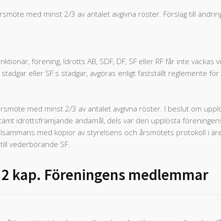
smöte med minst 2/3 av antalet avgivna röster. Förslag till ändring
ktionär, förening, Idrotts AB, SDF, DF, SF eller RF får inte väckas v
 stadgar eller SF:s stadgar, avgöras enligt fastställt reglemente fö
årsmöte med minst 2/3 av antalet avgivna röster. I beslut om uppl
estämt idrottsfrämjande ändamål, dels var den upplösta föreningens
 tillsammans med kopior av styrelsens och årsmötets protokoll i är
till vederbörande SF.
2 kap. Föreningens medlemmar