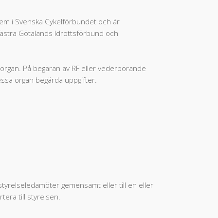
em i Svenska Cykelförbundet och är
Västra Götalands Idrottsförbund och
tsorgan. På begäran av RF eller vederbörande
dessa organ begärda uppgifter.
styrelseledamöter gemensamt eller till en eller
era till styrelsen.